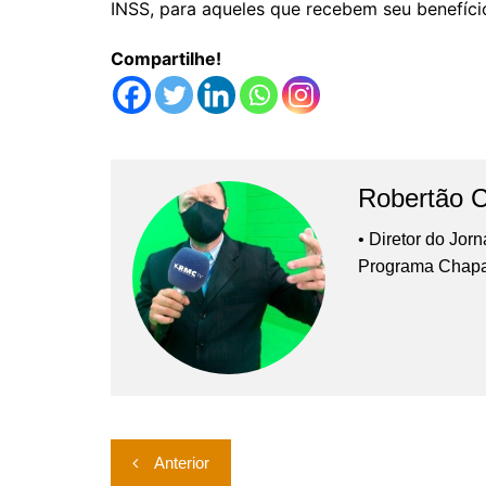
INSS, para aqueles que recebem seu benefício
Compartilhe!
Robertão 
• Diretor do Jor
Programa Chap
Navegação
Anterior