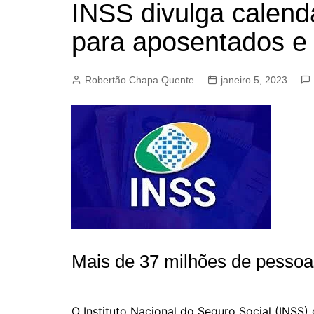
INSS divulga calen
BARRET
para aposentados e 
CAMPIN
ESTIVA 
Robertão Chapa Quente
janeiro 5, 2023
JAGUAR
JUNDIAÍ
LIMEIRA
MOGI G
MOGI MI
PAULÍNI
PEDREI
RIBEIRÃ
Mais de 37 milhões de pessoa
O Instituto Nacional do Seguro Social (INSS) d