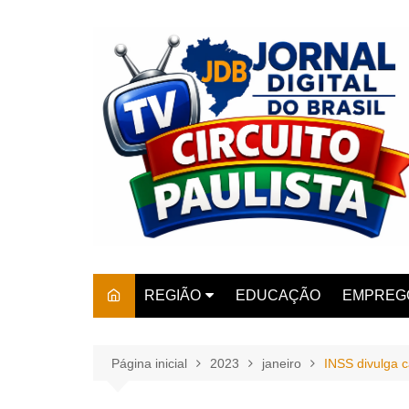
Ir
para
o
conteúdo
REGIÃO
EDUCAÇÃO
EMPREG
SÃO PAULO
ARARAS
AMPARO
Página inicial
2023
janeiro
INSS divulga 
AMERIC