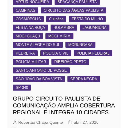
ARTUR NOGUEIRA
BRAGANÇA PAULISTA
CAMPINAS
CIRCUITO DAS ÁGUAS PAULISTA
COSMÓPOLIS
Culinária
FESTA DO MILHO
FESTA NA ROÇA
HOLAMBRA
JAGUARIÚNA
MOGI GUAÇU
MOGI MIRIM
MONTE ALEGRE DO SUL
MORUNGABA
PEDREIRA
POLICIA CIVIL
POLICIA FEDERAL
POLICIA MILITAR
RIBEIRÃO PRETO
SANTO ANTONIO DE POSSE
SÃO JOÃO DA BOA VISTA
SERRA NEGRA
SP 340
GRUPO CIRCUITO PAULISTA DE
COMUNICAÇÃO AMPLIA COBERTURA
REGIONAL E INTEGRA 10 CIDADES
Robertão Chapa Quente
abril 27, 2026