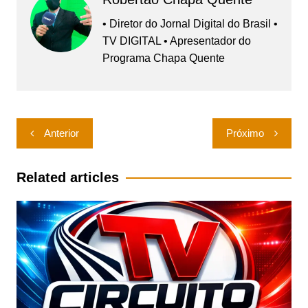
• Diretor do Jornal Digital do Brasil •
TV DIGITAL • Apresentador do
Programa Chapa Quente
Navegação
Anterior
Próximo
de
Post
Related articles