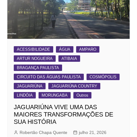
ACESSIBILIDADE
ÁGUA
AMPARO
ARTUR NOGUEIRA
ATIBAIA
BRAGANÇA PAULISTA
CIRCUITO DAS ÁGUAS PAULISTA
COSMÓPOLIS
JAGUARIÚNA
JAGUARIÚNA COUNTRY
LINDÓIA
MORUNGABA
Outros
JAGUARIÚNA VIVE UMA DAS
MAIORES TRANSFORMAÇÕES DE
SUA HISTÓRIA
Robertão Chapa Quente
julho 21, 2026