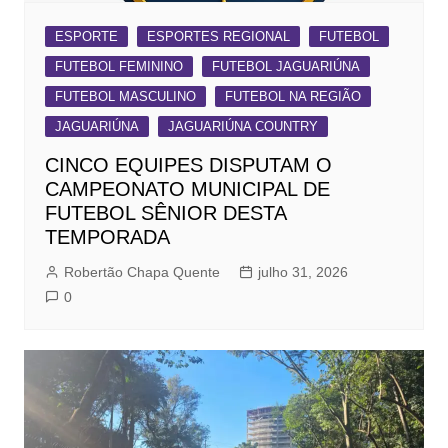
ESPORTE
ESPORTES REGIONAL
FUTEBOL
FUTEBOL FEMININO
FUTEBOL JAGUARIÚNA
FUTEBOL MASCULINO
FUTEBOL NA REGIÃO
JAGUARIÚNA
JAGUARIÚNA COUNTRY
CINCO EQUIPES DISPUTAM O
CAMPEONATO MUNICIPAL DE
FUTEBOL SÊNIOR DESTA
TEMPORADA
Robertão Chapa Quente
julho 31, 2026
0