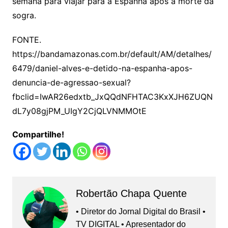
semana para viajar para a Espanha após a morte da
sogra.
FONTE.
https://bandamazonas.com.br/default/AM/detalhes/
6479/daniel-alves-e-detido-na-espanha-apos-
denuncia-de-agressao-sexual?
fbclid=IwAR26edxtb_JxQQdNFHTAC3KxXJH6ZUQN
dL7y08gjPM_UIgY2CjQLVNMMOtE
Compartilhe!
Robertão Chapa Quente
• Diretor do Jornal Digital do Brasil •
TV DIGITAL • Apresentador do