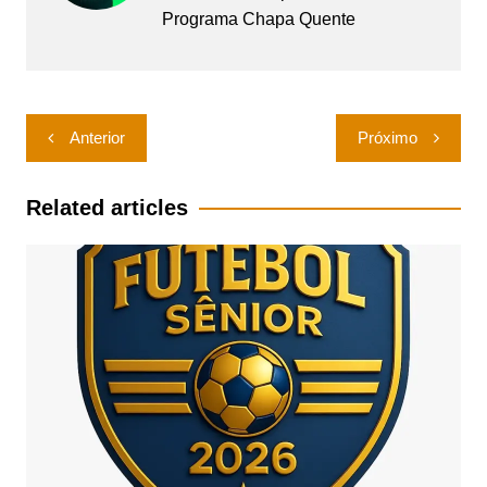
Programa Chapa Quente
Navegação
Anterior
Próximo
de
Post
Related articles