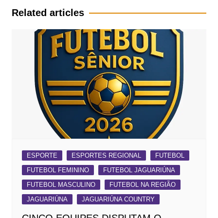
Post
Related articles
ESPORTE
ESPORTES REGIONAL
FUTEBOL
FUTEBOL FEMININO
FUTEBOL JAGUARIÚNA
FUTEBOL MASCULINO
FUTEBOL NA REGIÃO
JAGUARIÚNA
JAGUARIÚNA COUNTRY
CINCO EQUIPES DISPUTAM O