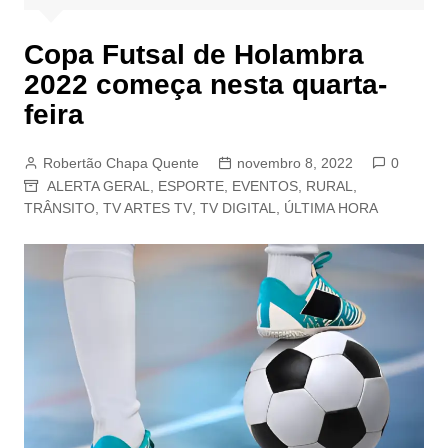
Copa Futsal de Holambra
2022 começa nesta quarta-
feira
Robertão Chapa Quente
novembro 8, 2022
0
ALERTA GERAL
,
ESPORTE
,
EVENTOS
,
RURAL
,
TRÂNSITO
,
TV ARTES TV
,
TV DIGITAL
,
ÚLTIMA HORA