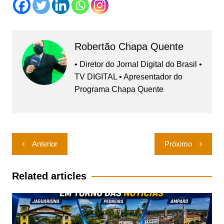
Robertão Chapa Quente
• Diretor do Jornal Digital do Brasil •
TV DIGITAL • Apresentador do
Programa Chapa Quente
Navegação
Anterior
Próximo
de
Post
Related articles