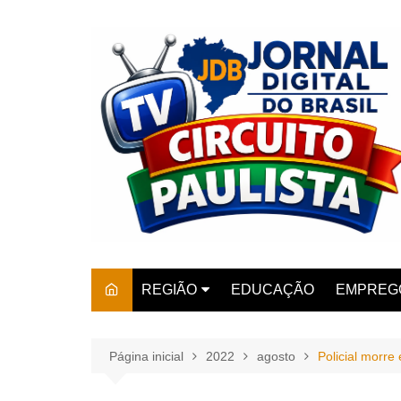
Ir
para
o
conteúdo
REGIÃO
EDUCAÇÃO
EMPREG
SÃO PAULO
ARARAS
AMPARO
Página inicial
2022
agosto
Policial morre
AMERIC