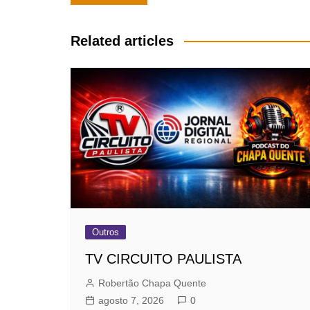
de
Post
Related articles
Outros
TV CIRCUITO PAULISTA
Robertão Chapa Quente
agosto 7, 2026
0