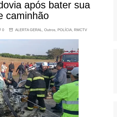
dovia após bater sua
OS
de caminhão
AS
GERBI
IÚNA
0
ALERTA GERAL
,
Outros
,
POLÍCIA
,
RMCTV
UAÇU
RIM
A
RA
O PRETO