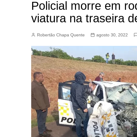
Policial morre em ro
BARRET
viatura na traseira 
CAMPIN
ESTIVA 
Robertão Chapa Quente
agosto 30, 2022
JAGUAR
JUNDIAÍ
LIMEIRA
MOGI G
MOGI MI
PAULÍNI
PEDREI
RIBEIRÃ