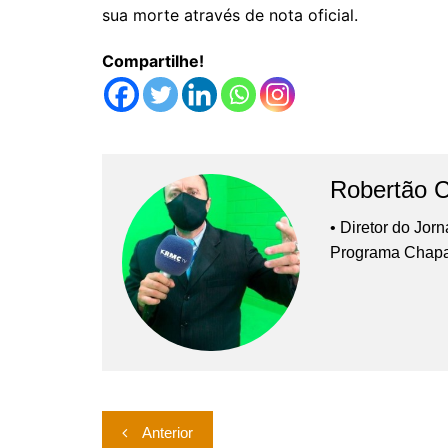
sua morte através de nota oficial.
Compartilhe!
Robertão 
• Diretor do Jor
Programa Chap
Navegação
Anterior