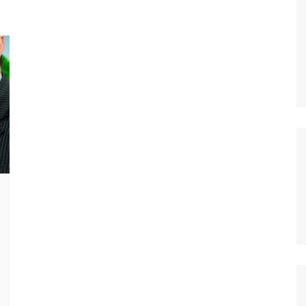
OS
AS
GERBI
IÚNA
UAÇU
RIM
A
RA
O PRETO