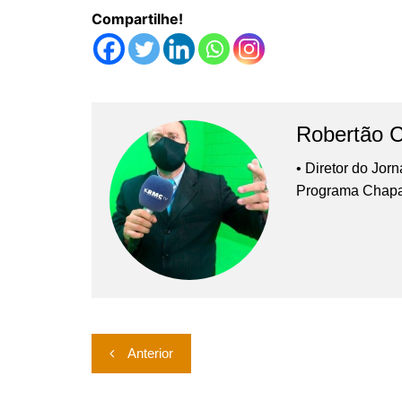
Compartilhe!
Robertão 
• Diretor do Jor
Programa Chap
Navegação
Anterior
de