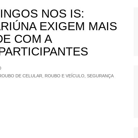
OS
NGOS NOS IS:
AS
RIÚNA EXIGEM MAIS
GERBI
DE COM A
IÚNA
PARTICIPANTES
UAÇU
0
RIM
ROUBO DE CELULAR
,
ROUBO E VEÍCULO
,
SEGURANÇA
A
RA
O PRETO