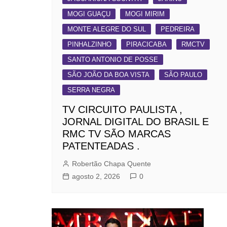
MOGI GUAÇU
MOGI MIRIM
MONTE ALEGRE DO SUL
PEDREIRA
PINHALZINHO
PIRACICABA
RMCTV
SANTO ANTONIO DE POSSE
SÃO JOÃO DA BOA VISTA
SÃO PAULO
SERRA NEGRA
TV CIRCUITO PAULISTA ,
JORNAL DIGITAL DO BRASIL E
RMC TV SÃO MARCAS
PATENTEADAS .
Robertão Chapa Quente
agosto 2, 2026
0