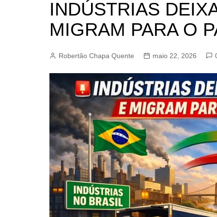
INDÚSTRIAS DEIXA
BARRET
CAMPIN
MIGRAM PARA O 
ESTIVA 
JAGUAR
Robertão Chapa Quente
maio 22, 2026
JUNDIAÍ
LIMEIRA
MOGI G
MOGI MI
PAULÍNI
PEDREI
RIBEIRÃ