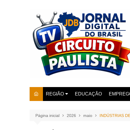
Ir
para
o
conteúdo
REGIÃO
EDUCAÇÃO
EMPREG
SÃO PAULO
ARARAS
AMPARO
Página inicial
2026
maio
INDÚSTRIAS D
AMERIC