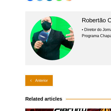
Robertão 
• Diretor do Jor
Programa Chap
Navegação
Anterior
de
Post
Related articles