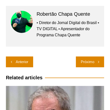
Robertão Chapa Quente
• Diretor do Jornal Digital do Brasil •
TV DIGITAL • Apresentador do
Programa Chapa Quente
Navegação
Anterior
Próximo
de
Post
Related articles