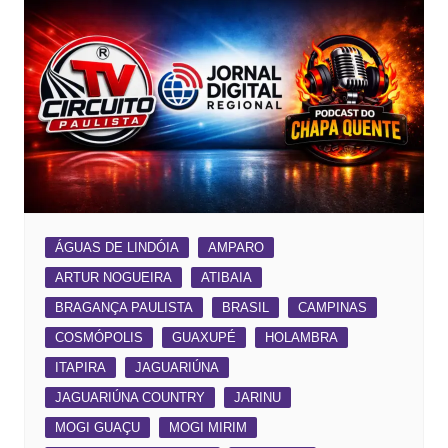
ÁGUAS DE LINDÓIA
AMPARO
ARTUR NOGUEIRA
ATIBAIA
BRAGANÇA PAULISTA
BRASIL
CAMPINAS
COSMÓPOLIS
GUAXUPÉ
HOLAMBRA
ITAPIRA
JAGUARIÚNA
JAGUARIÚNA COUNTRY
JARINU
MOGI GUAÇU
MOGI MIRIM