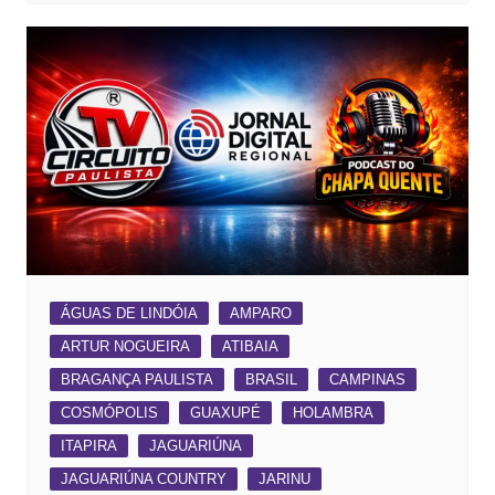
ÁGUAS DE LINDÓIA
AMPARO
ARTUR NOGUEIRA
ATIBAIA
BRAGANÇA PAULISTA
BRASIL
CAMPINAS
COSMÓPOLIS
GUAXUPÉ
HOLAMBRA
ITAPIRA
JAGUARIÚNA
JAGUARIÚNA COUNTRY
JARINU