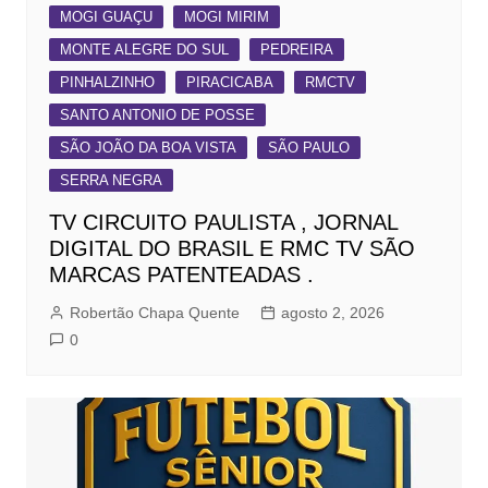
MOGI GUAÇU
MOGI MIRIM
MONTE ALEGRE DO SUL
PEDREIRA
PINHALZINHO
PIRACICABA
RMCTV
SANTO ANTONIO DE POSSE
SÃO JOÃO DA BOA VISTA
SÃO PAULO
SERRA NEGRA
TV CIRCUITO PAULISTA , JORNAL
DIGITAL DO BRASIL E RMC TV SÃO
MARCAS PATENTEADAS .
Robertão Chapa Quente
agosto 2, 2026
0