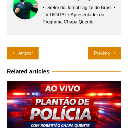
• Diretor do Jornal Digital do Brasil •
TV DIGITAL • Apresentador do
Programa Chapa Quente
Navegação
Anterior
Próximo
de
Post
Related articles