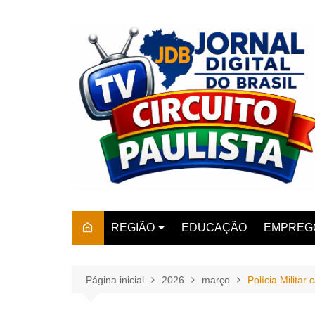
Ir
para
o
conteúdo
REGIÃO
EDUCAÇÃO
EMPREG
SÃO PAULO
ARARAS
AMPARO
Página inicial
2026
março
Polícia Militar
AMERIC