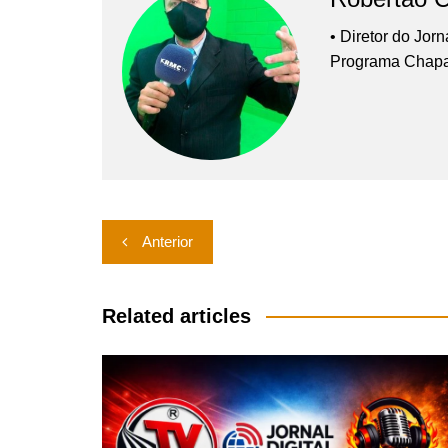
• Diretor do Jor
Programa Chap
Navegação
Anterior
de
Post
Related articles