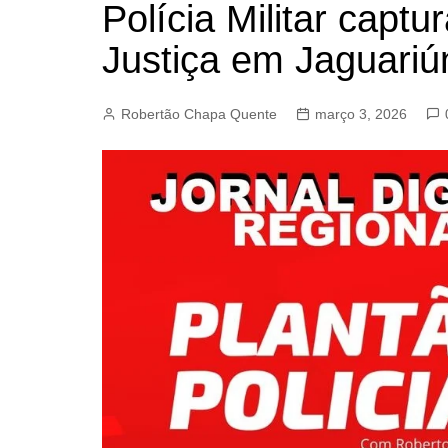
Polícia Militar capt
BARRET
Justiça em Jaguariú
CAMPIN
ESTIVA 
Robertão Chapa Quente
março 3, 2026
JAGUAR
JUNDIAÍ
LIMEIRA
MOGI G
MOGI MI
PAULÍNI
PEDREI
RIBEIRÃ