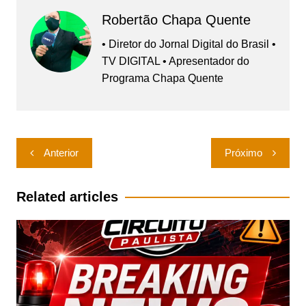
Robertão Chapa Quente
• Diretor do Jornal Digital do Brasil •
TV DIGITAL • Apresentador do
Programa Chapa Quente
Navegação
Anterior
Próximo
de
Post
Related articles