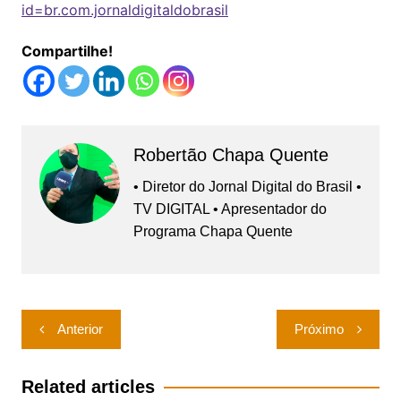
id=br.com.jornaldigitaldobrasil
Compartilhe!
Robertão Chapa Quente
• Diretor do Jornal Digital do Brasil •
TV DIGITAL • Apresentador do
Programa Chapa Quente
Navegação
Anterior
Próximo
de
Post
Related articles