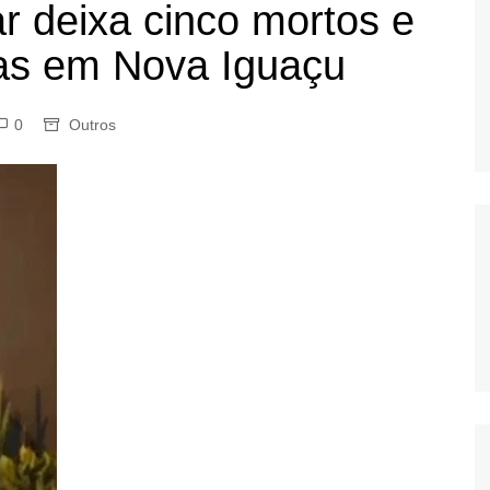
r deixa cinco mortos e
OS
das em Nova Iguaçu
AS
GERBI
IÚNA
0
Outros
UAÇU
RIM
A
RA
O PRETO