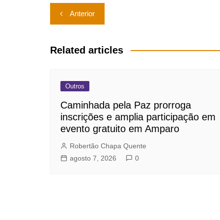
Navegação
Anterior
de
Post
Related articles
Outros
Caminhada pela Paz prorroga
inscrições e amplia participação em
evento gratuito em Amparo
Robertão Chapa Quente
agosto 7, 2026
0