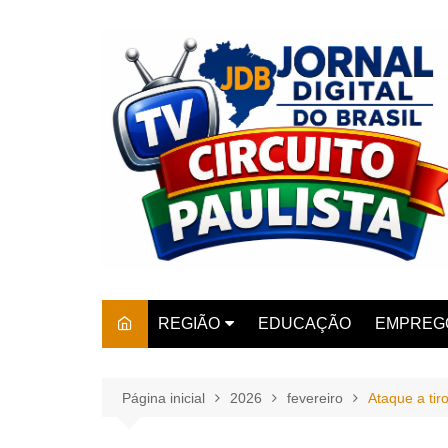
Ir
para
o
conteúdo
REGIÃO
EDUCAÇÃO
EMPREG
SÃO PAULO
ARARAS
AMPARO
Página inicial
2026
fevereiro
Ataque a tir
AMERIC