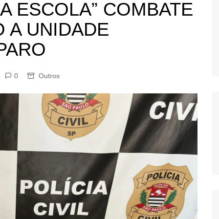
NA ESCOLA” COMBATE
OS
 A UNIDADE
AS
GERBI
MPARO
IÚNA
0
Outros
UAÇU
RIM
A
RA
O PRETO