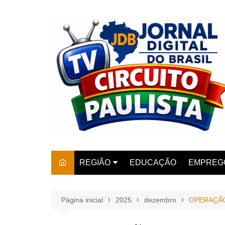
Ir
para
o
conteúdo
REGIÃO
EDUCAÇÃO
EMPREG
SÃO PAULO
ARARAS
AMPARO
Página inicial
2025
dezembro
OPERAÇÃO
AMERIC