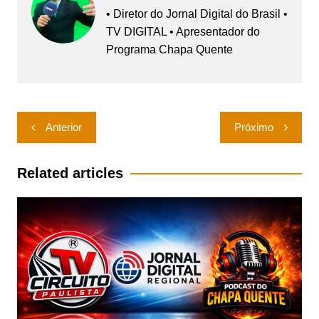
• Diretor do Jornal Digital do Brasil •
TV DIGITAL • Apresentador do
Programa Chapa Quente
Navegação
Anterior
Próximo
de
Post
Related articles