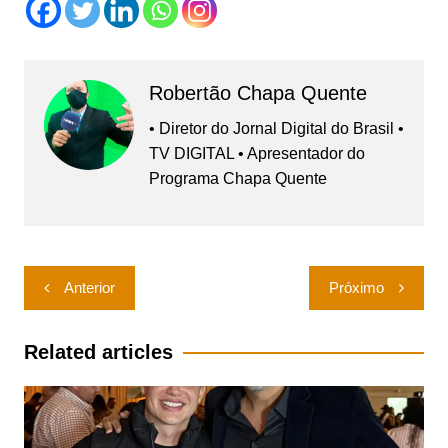
Robertão Chapa Quente
• Diretor do Jornal Digital do Brasil •
TV DIGITAL • Apresentador do
Programa Chapa Quente
Navegação
Anterior
Próximo
de
Post
Related articles