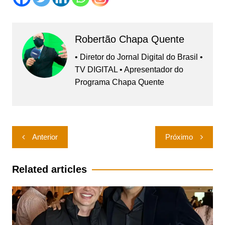
Robertão Chapa Quente
• Diretor do Jornal Digital do Brasil •
TV DIGITAL • Apresentador do
Programa Chapa Quente
Navegação
Anterior
Próximo
de
Post
Related articles