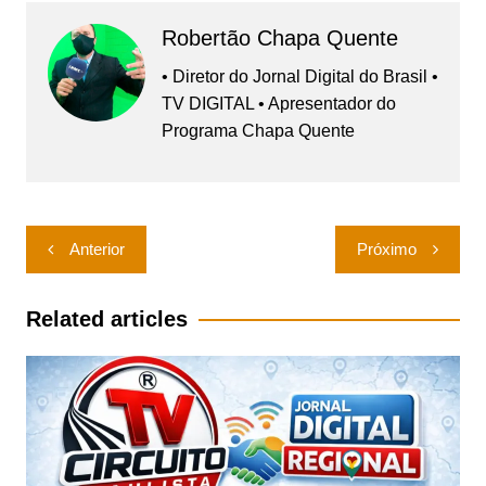
Robertão Chapa Quente
• Diretor do Jornal Digital do Brasil •
TV DIGITAL • Apresentador do
Programa Chapa Quente
Navegação
Anterior
Próximo
de
Post
Related articles