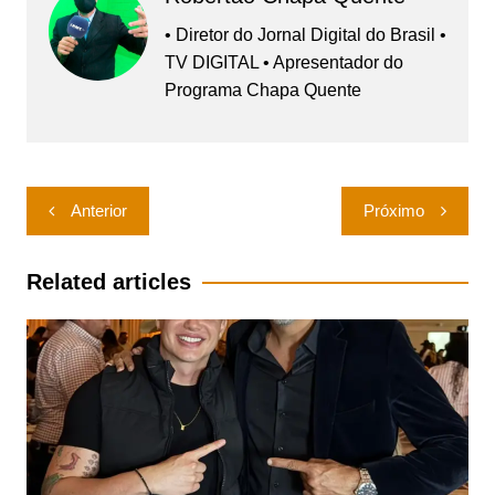
• Diretor do Jornal Digital do Brasil •
TV DIGITAL • Apresentador do
Programa Chapa Quente
Navegação
Anterior
Próximo
de
Post
Related articles