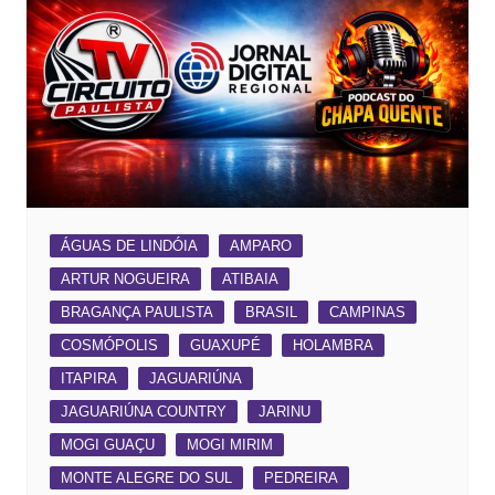
ÁGUAS DE LINDÓIA
AMPARO
ARTUR NOGUEIRA
ATIBAIA
BRAGANÇA PAULISTA
BRASIL
CAMPINAS
COSMÓPOLIS
GUAXUPÉ
HOLAMBRA
ITAPIRA
JAGUARIÚNA
JAGUARIÚNA COUNTRY
JARINU
MOGI GUAÇU
MOGI MIRIM
MONTE ALEGRE DO SUL
PEDREIRA