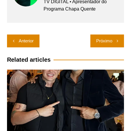
TV DIGITAL • Apresentador do
Programa Chapa Quente
Navegação
Anterior
Próximo
de
Post
Related articles