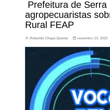
Prefeitura de Serra
BARRET
agropecuaristas sob
CAMPIN
ESTIVA 
Rural FEAP
JAGUAR
JUNDIAÍ
Robertão Chapa Quente
novembro 13, 2025
LIMEIRA
MOGI G
MOGI MI
PAULÍNI
PEDREI
RIBEIRÃ