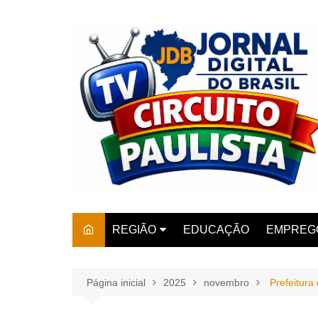
Ir
para
o
conteúdo
REGIÃO
EDUCAÇÃO
EMPREG
SÃO PAULO
ARARAS
AMPARO
Página inicial
2025
novembro
Prefeitura
AMERIC