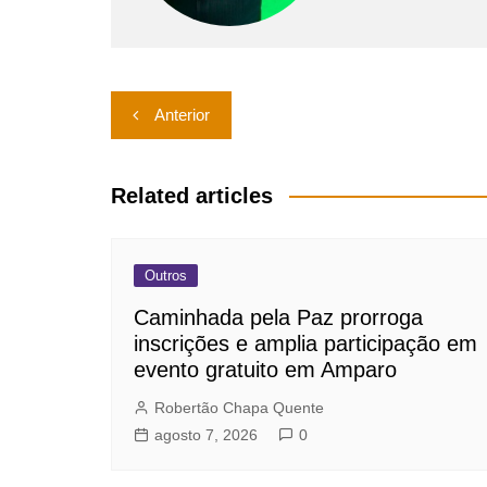
Navegação
Anterior
de
Post
Related articles
Outros
Caminhada pela Paz prorroga
inscrições e amplia participação em
evento gratuito em Amparo
Robertão Chapa Quente
agosto 7, 2026
0