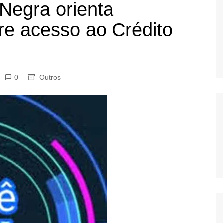
 Negra orienta
OS
re acesso ao Crédito
AS
GERBI
IÚNA
0
Outros
UAÇU
RIM
A
RA
O PRETO