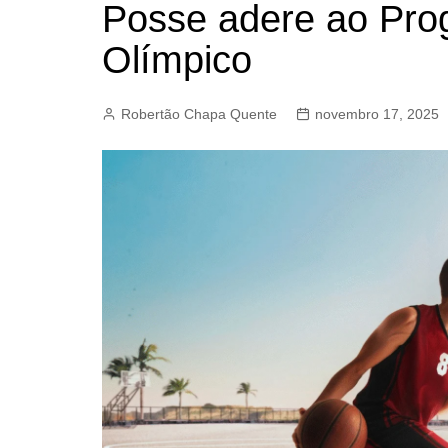
Posse adere ao Pro
BARRET
Olímpico
CAMPIN
ESTIVA 
Robertão Chapa Quente
novembro 17, 2025
JAGUAR
JUNDIAÍ
LIMEIRA
MOGI G
MOGI MI
PAULÍNI
PEDREI
RIBEIRÃ