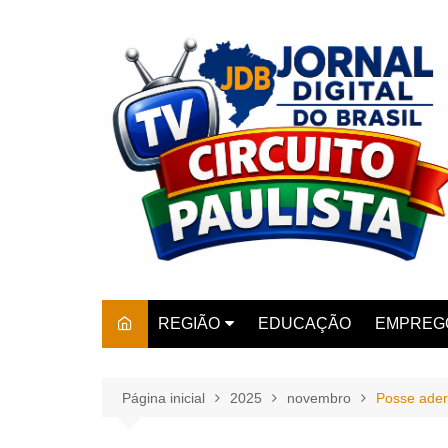
Ir
para
o
conteúdo
REGIÃO
EDUCAÇÃO
EMPREG
SÃO PAULO
ARARAS
AMPARO
Página inicial
2025
novembro
Posse ader
AMERIC