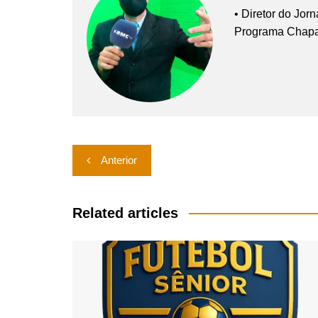
• Diretor do Jor
Programa Chap
Navegação
Anterior
de
Post
Related articles