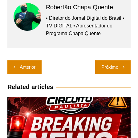
Robertão Chapa Quente
• Diretor do Jornal Digital do Brasil •
TV DIGITAL • Apresentador do
Programa Chapa Quente
Navegação
Anterior
Próximo
de
Post
Related articles