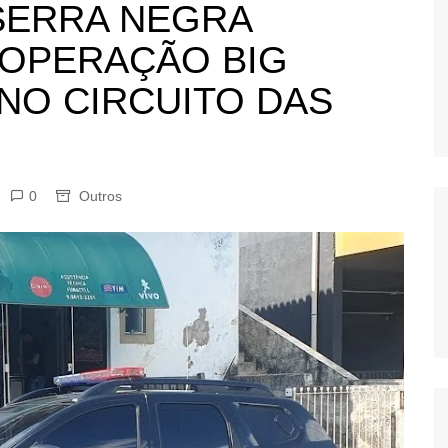
 SERRA NEGRA
OS
 OPERAÇÃO BIG
AS
GERBI
 NO CIRCUITO DAS
IÚNA
0
Outros
UAÇU
RIM
A
RA
O PRETO