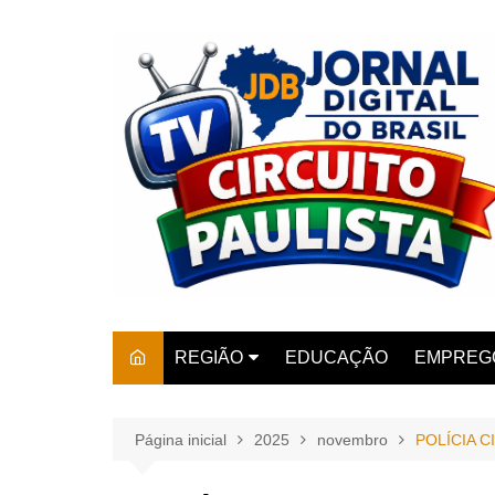
Ir
para
o
conteúdo
REGIÃO
EDUCAÇÃO
EMPREG
SÃO PAULO
ARARAS
AMPARO
Página inicial
2025
novembro
POLÍCIA C
AMERIC