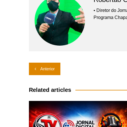
• Diretor do Jor
Programa Chap
Navegação
Anterior
de
Post
Related articles