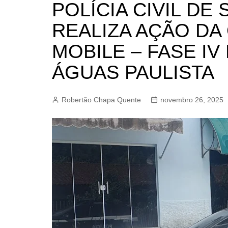
POLÍCIA CIVIL DE
BARRET
REALIZA AÇÃO DA
CAMPIN
ESTIVA 
MOBILE – FASE IV
JAGUAR
ÁGUAS PAULISTA
JUNDIAÍ
LIMEIRA
Robertão Chapa Quente
novembro 26, 2025
MOGI G
MOGI MI
PAULÍNI
PEDREI
RIBEIRÃ