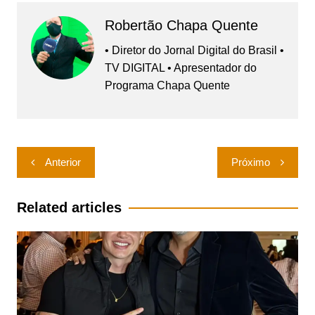
Robertão Chapa Quente
• Diretor do Jornal Digital do Brasil •
TV DIGITAL • Apresentador do
Programa Chapa Quente
Navegação
Anterior
Próximo
de
Post
Related articles