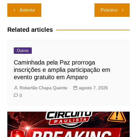
Navegação
Anterior
Próximo
de
Post
Related articles
Outros
Caminhada pela Paz prorroga
inscrições e amplia participação em
evento gratuito em Amparo
Robertão Chapa Quente
agosto 7, 2026
0