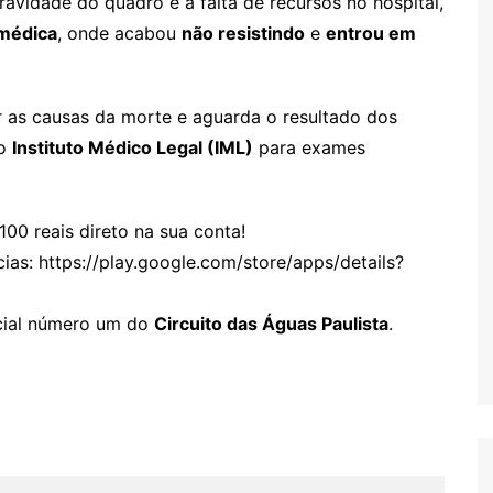
ravidade do quadro e à falta de recursos no hospital,
 médica
, onde acabou
não resistindo
e
entrou em
 as causas da morte e aguarda o resultado dos
ao
Instituto Médico Legal (IML)
para exames
100 reais direto na sua conta!
cias:
https://play.google.com/store/apps/details?
licial número um do
Circuito das Águas Paulista
.