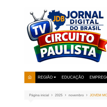
Ir
para
o
conteúdo
REGIÃO
EDUCAÇÃO
EMPREG
SÃO PAULO
ARARAS
AMPARO
Página inicial
2025
novembro
JOVEM MO
AMERIC