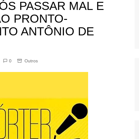
ÓS PASSAR MAL E
OS
AO PRONTO-
AS
GERBI
TO ANTÔNIO DE
IÚNA
0
Outros
UAÇU
RIM
A
RA
O PRETO