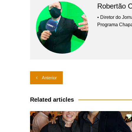
Robertão 
• Diretor do Jor
Programa Chap
Navegação
Anterior
de
Post
Related articles