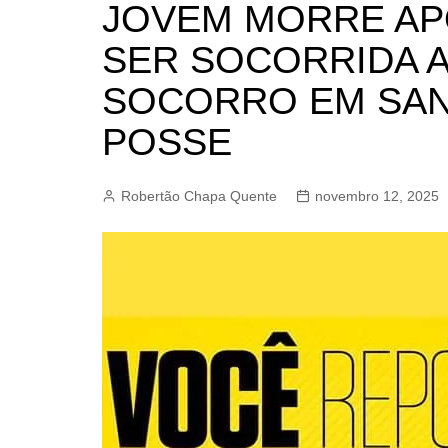
JOVEM MORRE AP
BARRET
SER SOCORRIDA 
CAMPIN
ESTIVA 
SOCORRO EM SAN
JAGUAR
POSSE
JUNDIAÍ
LIMEIRA
Robertão Chapa Quente
novembro 12, 2025
MOGI G
MOGI MI
PAULÍNI
PEDREI
RIBEIRÃ