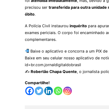
foi
atendida imediatamente
, mas, devido à g
precisou ser
transferida para outra unidade
óbito
.
A Polícia Civil instaurou
inquérito
para apurar
exames periciais. O corpo foi encaminhado 
complementares.
Baixe o aplicativo e concorra a um PIX de 
Baixe em seu celular nosso aplicativo de notí
id=br.com.jornaldigitaldobrasil
✍️
Robertão Chapa Quente
, o jornalista po
Compartilhe!