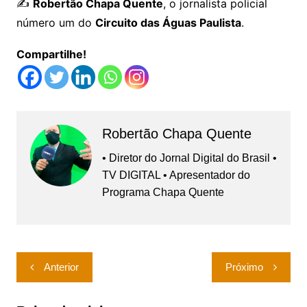
✍️
Robertão Chapa Quente
, o jornalista policial
número um do
Circuito das Águas Paulista
.
Compartilhe!
Robertão Chapa Quente
• Diretor do Jornal Digital do Brasil •
TV DIGITAL • Apresentador do
Programa Chapa Quente
Navegação
Anterior
Próximo
de
Post