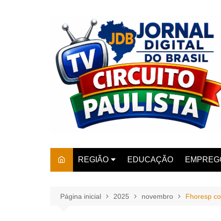
Ir
para
o
conteúdo
REGIÃO
EDUCAÇÃO
EMPREG
SÃO PAULO
ARARAS
AMPARO
Página inicial
2025
novembro
Fhoresp co
AMERIC