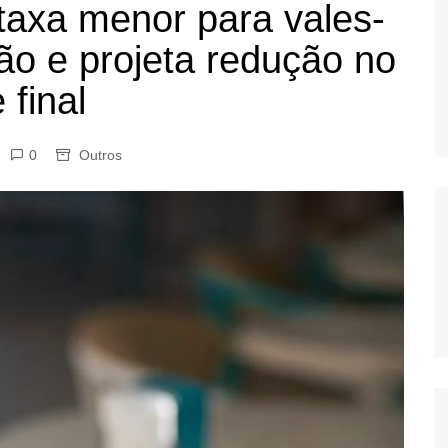
axa menor para vales-
OS
ão e projeta redução no
AS
GERBI
 final
IÚNA
0
Outros
UAÇU
RIM
A
RA
O PRETO