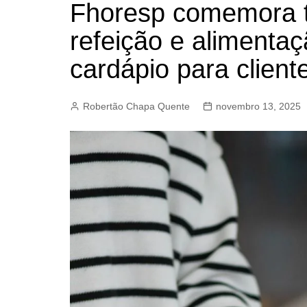
Fhoresp comemora t
BARRET
refeição e alimentaç
CAMPIN
ESTIVA 
cardápio para cliente
JAGUAR
JUNDIAÍ
Robertão Chapa Quente
novembro 13, 2025
LIMEIRA
MOGI G
MOGI MI
PAULÍNI
PEDREI
RIBEIRÃ