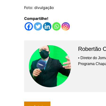
Foto: divulgação
Compartilhe!
Robertão 
• Diretor do Jor
Programa Chap
Navegação