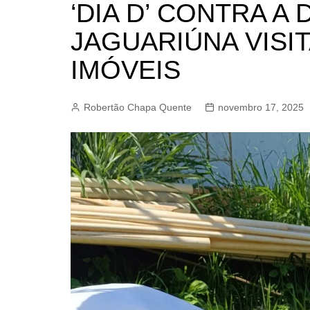
‘DIA D’ CONTRA A
BARRET
JAGUARIÚNA VISI
CAMPIN
ESTIVA 
IMÓVEIS
JAGUAR
JUNDIAÍ
Robertão Chapa Quente
novembro 17, 2025
LIMEIRA
MOGI G
MOGI MI
PAULÍNI
PEDREI
RIBEIRÃ