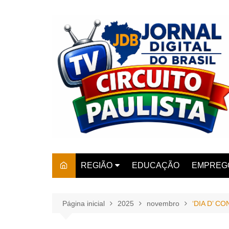
Ir
para
o
conteúdo
REGIÃO
EDUCAÇÃO
EMPREG
SÃO PAULO
ARARAS
AMPARO
Página inicial
2025
novembro
‘DIA D’ C
AMERIC