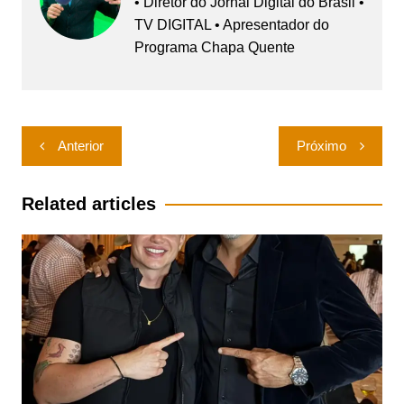
• Diretor do Jornal Digital do Brasil •
TV DIGITAL • Apresentador do
Programa Chapa Quente
Navegação
Anterior
Próximo
de
Post
Related articles