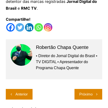
detentor das marcas registradas
Jornal Digital do
Brasil
e
RMC TV
.
Compartilhe!
Robertão Chapa Quente
• Diretor do Jornal Digital do Brasil •
TV DIGITAL • Apresentador do
Programa Chapa Quente
Navegação
Anterior
Próximo
de
Post