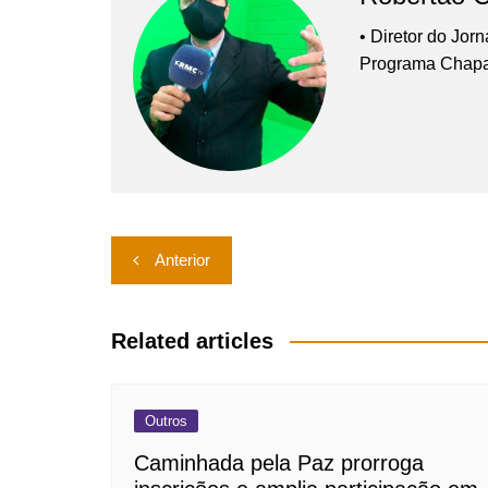
• Diretor do Jor
Programa Chap
Navegação
Anterior
de
Post
Related articles
Outros
Caminhada pela Paz prorroga