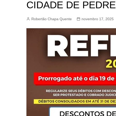
CIDADE DE PEDRE
BARRET
CAMPIN
Robertão Chapa Quente
novembro 17, 2025
ESTIVA 
JAGUAR
JUNDIAÍ
LIMEIRA
MOGI G
MOGI MI
PAULÍNI
PEDREI
RIBEIRÃ