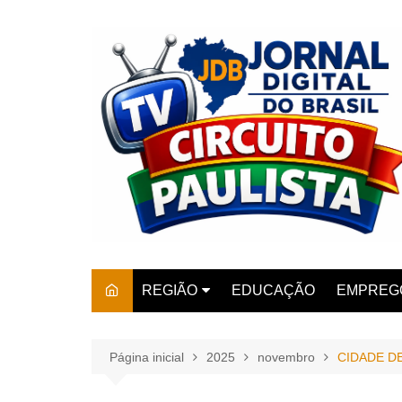
Ir
para
o
conteúdo
REGIÃO
EDUCAÇÃO
EMPREG
SÃO PAULO
ARARAS
AMPARO
Página inicial
2025
novembro
CIDADE DE
AMERIC