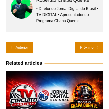
Robertão Chapa Quente
• Diretor do Jornal Digital do Brasil •
TV DIGITAL • Apresentador do
Programa Chapa Quente
Navegação
Anterior
Próximo
de
Post
Related articles