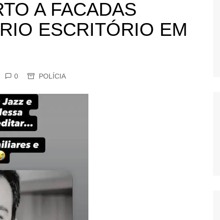
TO A FACADAS
OS
RIO ESCRITÓRIO EM
AS
GERBI
IÚNA
0
POLÍCIA
UAÇU
RIM
A
RA
O PRETO