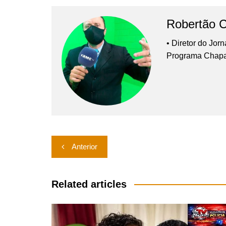
Robertão 
• Diretor do Jor
Programa Chap
Navegação
Anterior
de
Post
Related articles