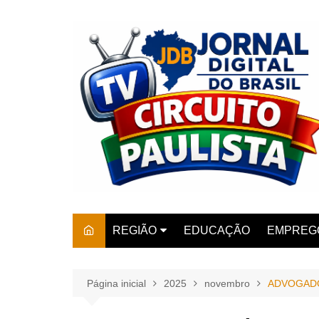
Ir
para
o
conteúdo
REGIÃO
EDUCAÇÃO
EMPREG
SÃO PAULO
ARARAS
AMPARO
Página inicial
2025
novembro
ADVOGADO
AMERIC