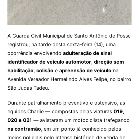
A Guarda Civil Municipal de Santo Antônio de Posse
registrou, na tarde desta sexta-feira (14), uma
ocorrência envolvendo
adulteração de sinal
identificador de veículo automotor
,
direção sem
habilitação
,
colisão
e
apreensão de veículo
na
Avenida Vereador Hermelindo Alves Felipe, no bairro
São Judas Tadeu.
Durante patrulhamento preventivo e ostensivo, as
equipes Charlie — compostas pelas viaturas
019,
020 e 021
— avistaram um motociclista trafegando
na contramão
, em um ponto já conhecido pelos
meios policiais pelo intenso histórico de venda de