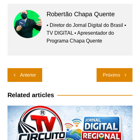
Robertão Chapa Quente
• Diretor do Jornal Digital do Brasil •
TV DIGITAL • Apresentador do
Programa Chapa Quente
Navegação
Anterior
Próximo
de
Post
Related articles