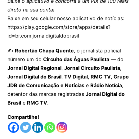
Baixe o aplicativo e concorra a um PIX de 100 reais
direto na sua conta!
Baixe em seu celular nosso aplicativo de notícias:
https://play.google.com/store/apps/details?
id=br.com.jornaldigitaldobrasil
✍️
Robertão Chapa Quente
, o jornalista policial
número um do
Circuito das Águas Paulista
— do
Jornal Digital Regional
,
Jornal Circuito Paulista
,
Jornal Digital do Brasil
,
TV Digital
,
RMC TV
,
Grupo
JDB de Comunicação e Notícias
e
Rádio Notícia
,
detentor das marcas registradas
Jornal Digital do
Brasil
e
RMC TV
.
Compartilhe!