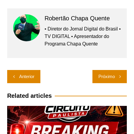
Robertão Chapa Quente
• Diretor do Jornal Digital do Brasil •
TV DIGITAL • Apresentador do
Programa Chapa Quente
Navegação
Anterior
Próximo
de
Post
Related articles