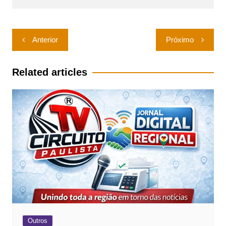
Navegação
Anterior
Próximo
de
Post
Related articles
Outros