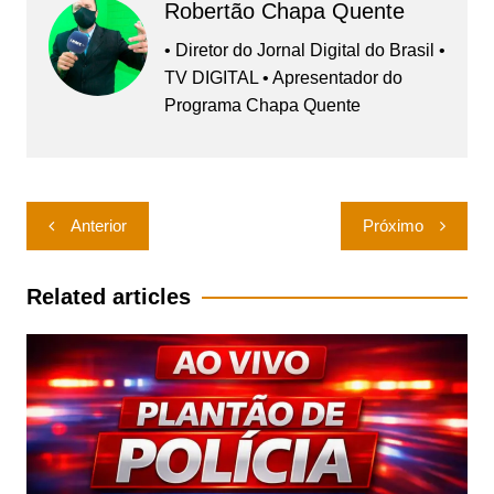
Robertão Chapa Quente
• Diretor do Jornal Digital do Brasil •
TV DIGITAL • Apresentador do
Programa Chapa Quente
Navegação
Anterior
Próximo
de
Post
Related articles