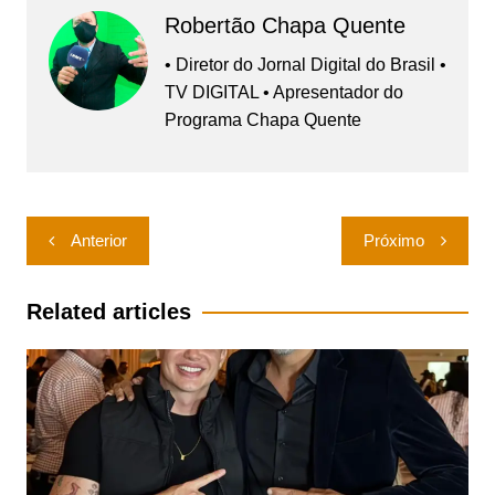
Robertão Chapa Quente
• Diretor do Jornal Digital do Brasil •
TV DIGITAL • Apresentador do
Programa Chapa Quente
Navegação
Anterior
Próximo
de
Post
Related articles