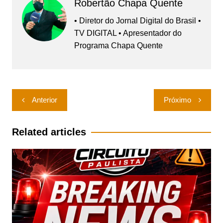
Robertão Chapa Quente
• Diretor do Jornal Digital do Brasil •
TV DIGITAL • Apresentador do
Programa Chapa Quente
Navegação
Anterior
Próximo
de
Post
Related articles