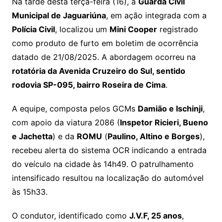
Na tarde desta terça-feira (16), a
Guarda Civil
Municipal de Jaguariúna
, em ação integrada com a
Polícia Civil
, localizou um
Mini Cooper
registrado
como produto de furto em boletim de ocorrência
datado de 21/08/2025. A abordagem ocorreu na
rotatória da Avenida Cruzeiro do Sul, sentido
rodovia SP-095, bairro Roseira de Cima
.
A equipe, composta pelos GCMs
Damião e Ischinji
,
com apoio da viatura 2086 (
Inspetor Ricieri, Bueno
e Jachetta
) e da
ROMU
(
Paulino, Altino e Borges
),
recebeu alerta do sistema OCR indicando a entrada
do veículo na cidade às 14h49. O patrulhamento
intensificado resultou na localização do automóvel
às 15h33.
O condutor, identificado como
J.V.F, 25 anos
,