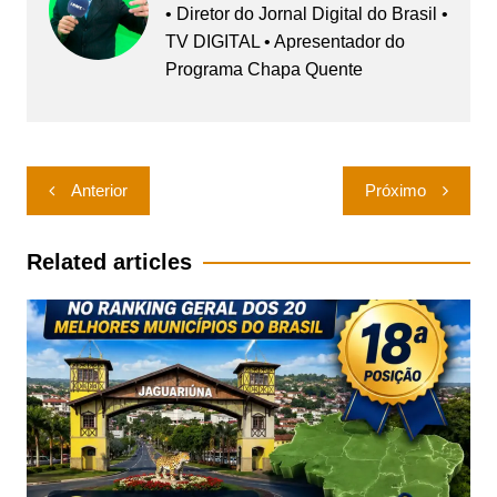
• Diretor do Jornal Digital do Brasil •
TV DIGITAL • Apresentador do
Programa Chapa Quente
Navegação
Anterior
Próximo
de
Post
Related articles