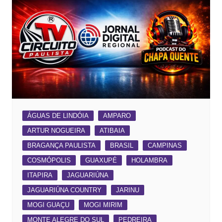
ÁGUAS DE LINDÓIA
AMPARO
ARTUR NOGUEIRA
ATIBAIA
BRAGANÇA PAULISTA
BRASIL
CAMPINAS
COSMÓPOLIS
GUAXUPÉ
HOLAMBRA
ITAPIRA
JAGUARIÚNA
JAGUARIÚNA COUNTRY
JARINU
MOGI GUAÇU
MOGI MIRIM
MONTE ALEGRE DO SUL
PEDREIRA