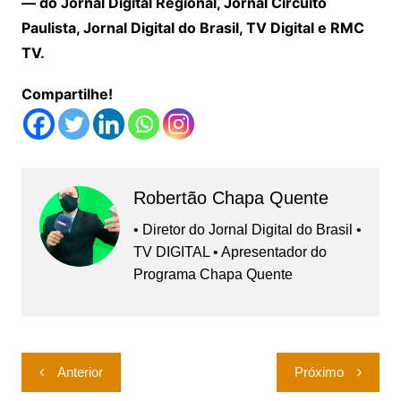
— do Jornal Digital Regional, Jornal Circuito
Paulista, Jornal Digital do Brasil, TV Digital e RMC
TV.
Compartilhe!
Robertão Chapa Quente
• Diretor do Jornal Digital do Brasil •
TV DIGITAL • Apresentador do
Programa Chapa Quente
Navegação
Anterior
Próximo
de