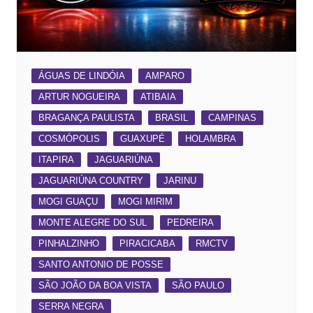
ÁGUAS DE LINDÓIA
AMPARO
ARTUR NOGUEIRA
ATIBAIA
BRAGANÇA PAULISTA
BRASIL
CAMPINAS
COSMÓPOLIS
GUAXUPÉ
HOLAMBRA
ITAPIRA
JAGUARIÚNA
JAGUARIÚNA COUNTRY
JARINU
MOGI GUAÇU
MOGI MIRIM
MONTE ALEGRE DO SUL
PEDREIRA
PINHALZINHO
PIRACICABA
RMCTV
SANTO ANTONIO DE POSSE
SÃO JOÃO DA BOA VISTA
SÃO PAULO
SERRA NEGRA