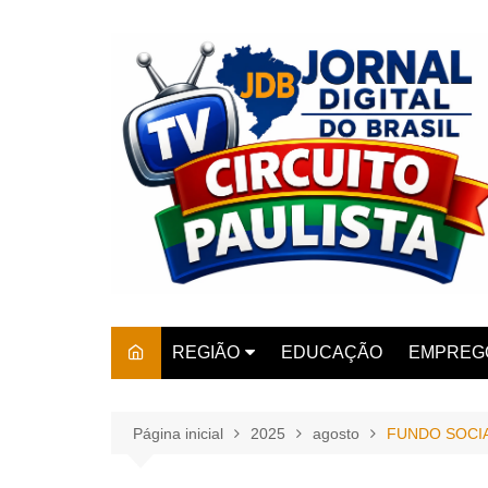
Ir
para
o
conteúdo
REGIÃO
EDUCAÇÃO
EMPREG
SÃO PAULO
ARARAS
AMPARO
Página inicial
2025
agosto
FUNDO SOCIA
AMERIC