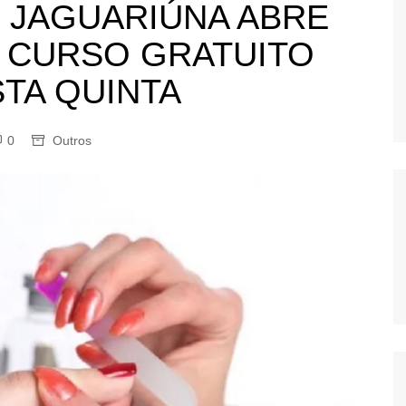
 JAGUARIÚNA ABRE
OS
A CURSO GRATUITO
AS
GERBI
TA QUINTA
IÚNA
0
Outros
UAÇU
RIM
A
RA
O PRETO