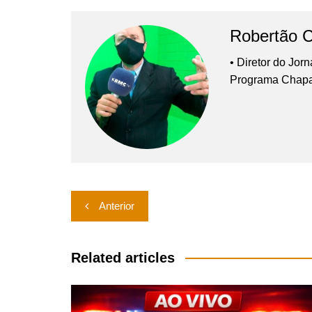
Robertão 
• Diretor do Jor
Programa Chap
Navegação
Anterior
de
Post
Related articles