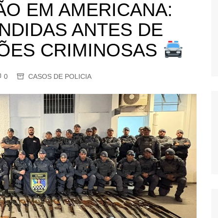
O EM AMERICANA:
OS
AS
NDIDAS ANTES DE
GERBI
ÕES CRIMINOSAS
IÚNA
0
CASOS DE POLICIA
UAÇU
RIM
A
RA
O PRETO